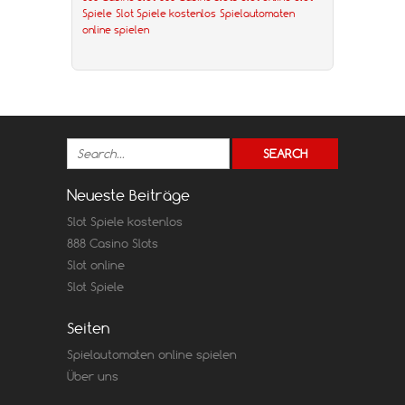
Spiele
Slot Spiele kostenlos
Spielautomaten
online spielen
Neueste Beiträge
Slot Spiele kostenlos
888 Casino Slots
Slot online
Slot Spiele
Seiten
Spielautomaten online spielen
Über uns