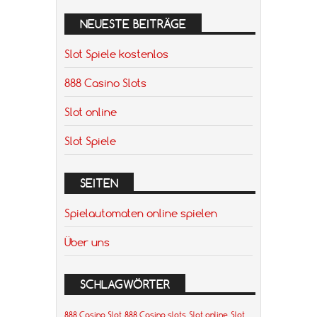
NEUESTE BEITRÄGE
Slot Spiele kostenlos
888 Casino Slots
Slot online
Slot Spiele
SEITEN
Spielautomaten online spielen
Über uns
SCHLAGWÖRTER
888 Casino Slot
888 Casino slots
Slot online
Slot