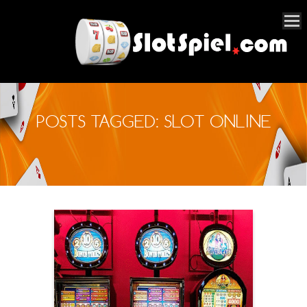
POSTS TAGGED: SLOT ONLINE