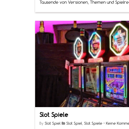
Tausende von Versionen, Themen und Spielreg
Slot Spiele
By
Slot Spiel
Slot Spiel
,
Slot Spiele
•
Keine Komm