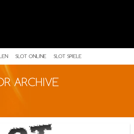
LEN
SLOT ONLINE
SLOT SPIELE
R ARCHIVE