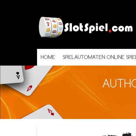
HOME
SPIELAUTOMATEN ONLINE SPIE
AUTHO