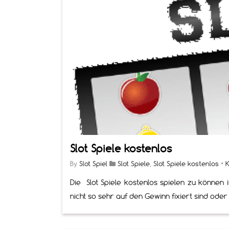
Slot Spiele kostenlos
By
Slot Spiel
Slot Spiele
,
Slot Spiele kostenlos
•
Die Slot Spiele kostenlos spielen zu können 
nicht so sehr auf den Gewinn fixiert sind oder