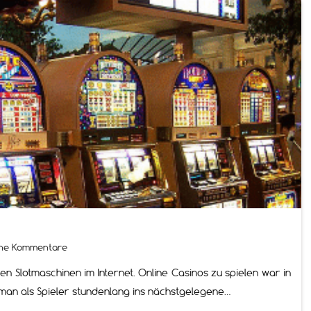
ine Kommentare
en Slotmaschinen im Internet. Online Casinos zu spielen war in
 man als Spieler stundenlang ins nächstgelegene…