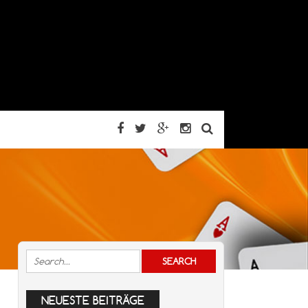
NEUESTE BEITRÄGE